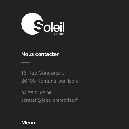
Nous contacter
16 Rue Condorcet,
26100 Romans-sur-Isère
04 75 71 06 96
contact[@]des-entreprise.fr
Menu