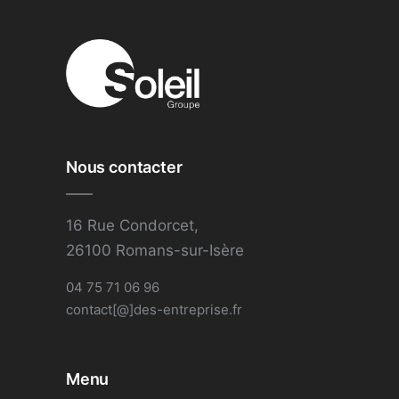
Nous contacter
16 Rue Condorcet,
26100 Romans-sur-Isère
04 75 71 06 96
contact[@]des-entreprise.fr
Menu