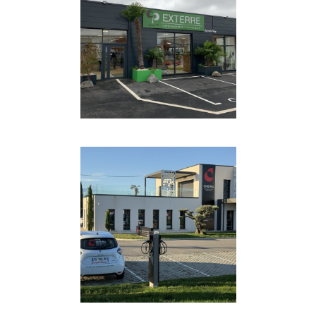
COMPÉTENCES
·
COURANT
FAIBLE
·
COURANT FORT
·
GÉNIE CLIMATIQUE
·
INDUSTRIE ET BÂTIMENT
·
SOBRIÉTÉ ÉNERGÉTIQUE
·
TOUTES
·
TOUTES LES
RÉFÉRENCES
COMPÉTENCES
·
COURANT
FAIBLE
·
COURANT FORT
·
ELECTRO-MOBILITÉ
·
INDUSTRIE ET BÂTIMENT
·