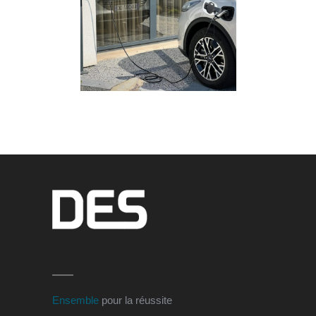
COURANT FORT
·
ELECTRO-
MOBILITÉ
·
GÉNIE CLIMATIQUE
·
MAINTENANCE
·
SOBRIÉTÉ
ÉNERGÉTIQUE
Ensemble
pour la réussite