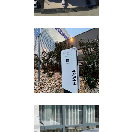
COURANT FAIBLE
·
COURANT
FORT
·
ELECTRO-MOBILITÉ
·
SOBRIÉTÉ ÉNERGÉTIQUE
COURANT FORT
·
ELECTRO-
MOBILITÉ
·
MAINTENANCE
·
SOBRIÉTÉ ÉNERGÉTIQUE