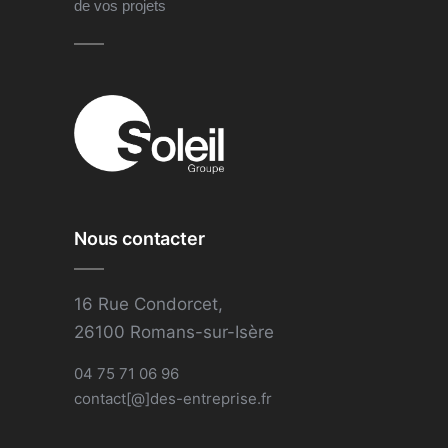
de vos projets
Nous contacter
16 Rue Condorcet,
26100 Romans-sur-Isère
04 75 71 06 96
contact[@]des-entreprise.fr