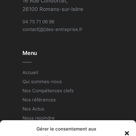
16 Rue Condorcet,
26100 Romans-sur-Isère
04 75 71 06 96
contact[@]des-entreprise.fr
Menu
Accueil
Qui sommes-nous
Nos Compétences clefs
Nos références
Nos Actus
Nous rejoindre
Contact
Gérer le consentement aux