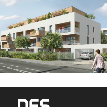
COURANT FAIBLE
·
COURANT FORT
·
GÉNIE CLIMATIQUE
·
LOGEMENT COLLECTIF
·
MAINTENANCE
·
TOUTES