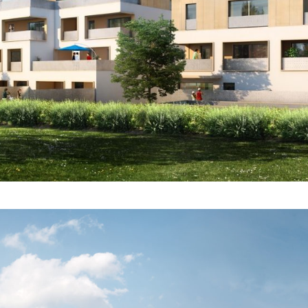
COURANT FAIBLE
·
COURANT FORT
·
GÉNIE CLIMATIQUE
·
LOGEMENT COLLECTIF
·
MAINTENANCE
·
TOUTES