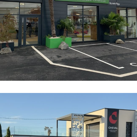
COMPÉTENCES
·
COURANT FAIBLE
·
COURANT FORT
·
GÉNIE
CLIMATIQUE
·
INDUSTRIE ET BÂTIMENT
·
SOBRIÉTÉ ÉNERGÉTIQU
·
TOUTES
·
TOUTES LES RÉFÉRENCES