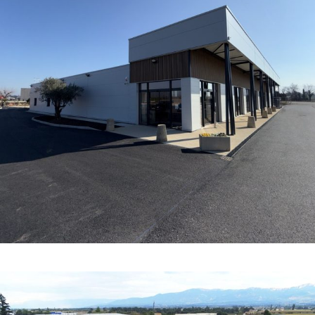
COMPÉTENCES
·
CONCEPT STORE ET ESPACE DE VENTE
·
COURANT FAIBLE
·
COURANT FORT
·
INDUSTRIE ET BÂTIMENT
·
TOUTES
·
TOUTES LES RÉFÉRENCES