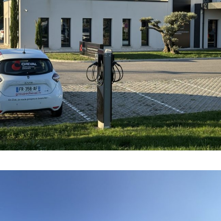
COMPÉTENCES
·
COURANT FAIBLE
·
COURANT FORT
·
ELECTRO-
MOBILITÉ
·
INDUSTRIE ET BÂTIMENT
·
SOBRIÉTÉ ÉNERGÉTIQUE
·
TOUTES
·
TOUTES LES RÉFÉRENCES