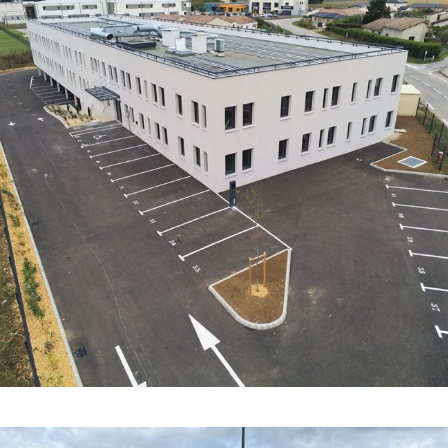
COMPÉTENCES
·
COURANT FAIBLE
·
COURANT FORT
·
ELECTRO-
MOBILITÉ
·
GÉNIE CLIMATIQUE
·
INDUSTRIE ET BÂTIMENT
·
TOUTES
·
TOUTES LES RÉFÉRENCES