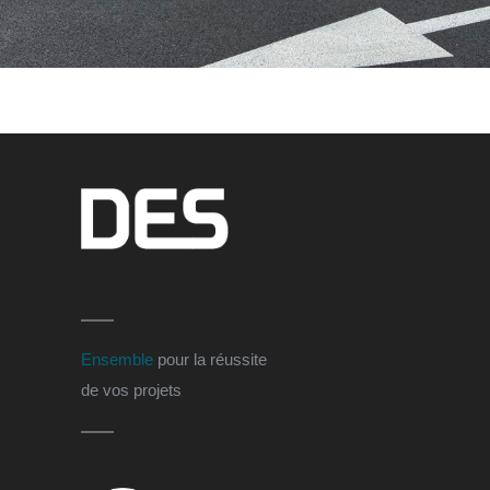
ELECTRO-MOBILITÉ
·
HÔTELLERIE ET RESTAURATION
·
TOUTES
LES RÉFÉRENCES
Ensemble
pour la réussite
de vos projets