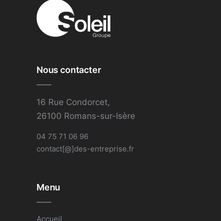
Nous contacter
16 Rue Condorcet,
26100 Romans-sur-Isère
04 75 71 06 96
contact[@]des-entreprise.fr
Menu
Accueil