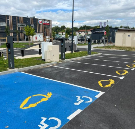
COURANT FAIBLE
·
COURANT FORT
·
ELECTRO-MOBILITÉ
·
TOUTES LES RÉFÉRENCES