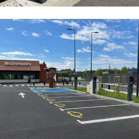
COURANT FAIBLE
·
COURANT FORT
·
ELECTRO-MOBILITÉ
·
HÔTELLERIE ET RESTAURATION
·
TOUTES LES RÉFÉRENCES