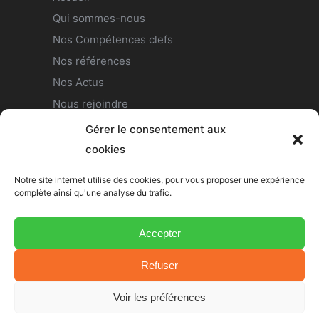
Qui sommes-nous
Nos Compétences clefs
Nos références
Nos Actus
Nous rejoindre
Contact
Gérer le consentement aux
Politique de confidentialité
cookies
Notre site internet utilise des cookies, pour vous proposer une expérience
complète ainsi qu'une analyse du trafic.
Nous suivre
Accepter
Refuser
Voir les préférences
Copyright
©
DES
. Designer by
Metronomi