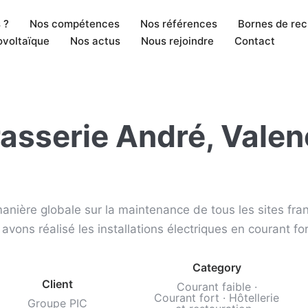
 ?
Nos compétences
Nos références
Bornes de re
ovoltaïque
Nos actus
Nous rejoindre
Contact
asserie André, Vale
nière globale sur la maintenance de tous les sites fr
avons réalisé les installations électriques en courant fort
Category
Client
Courant faible
·
Courant fort
·
Hôtellerie
Groupe PIC