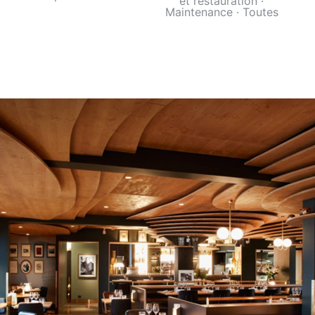
et restauration
·
Maintenance
·
Toutes