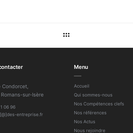
contacter
Menu
Accueil
 Condorcet,
 Romans-sur-Isère
Qui sommes-nous
Nos Compétences clefs
1 06 96
Nos références
[@]des-entreprise.fr
Nos Actus
Nous rejoindre