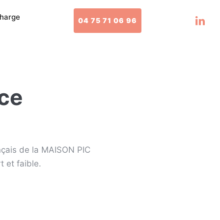
charge
04 75 71 06 96
nce
ançais de la MAISON PIC
 et faible.