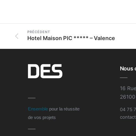
PRÉCÉDENT
Hotel Maison PIC ***** – Valence
Nous 
16 Rue
26100
Ensemble
pour la réussite
04 75 7
contact
de vos projets