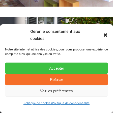
COURANT FAIBLE
·
COURANT FORT
·
HÔTELLERIE ET
RESTAURATION
·
MAINTENANCE
Gérer le consentement aux
cookies
Notre site internet utilise des cookies, pour vous proposer une expérience
complète ainsi qu'une analyse du trafic.
Accepter
Refuser
Voir les préférences
Politique de cookies
Politique de confidentialité