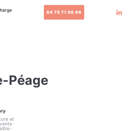
charge
04 75 71 06 96
e-Péage
ory
ore et
vente
·
aible
·