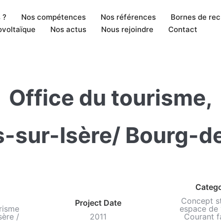
 ?
Nos compétences
Nos références
Bornes de re
ovoltaïque
Nos actus
Nous rejoindre
Contact
Office du tourisme,
-sur-Isère/ Bourg-d
Categ
Concept st
Project Date
risme
espace de 
ère /
2011
Courant f