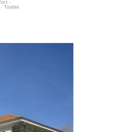
fort
·
·
Toutes